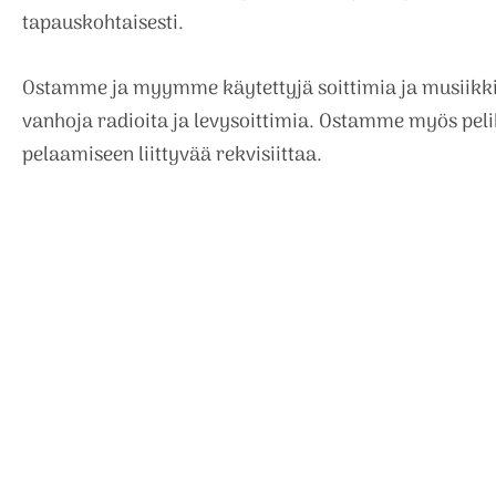
tapauskohtaisesti.
Ostamme ja myymme käytettyjä soittimia ja musiikkiin
vanhoja radioita ja levysoittimia. Ostamme myös peli
pelaamiseen liittyvää rekvisiittaa.
Sijaintimme
Karjalan soitinhuollon tilat sijaitsevat Tohmajärven T