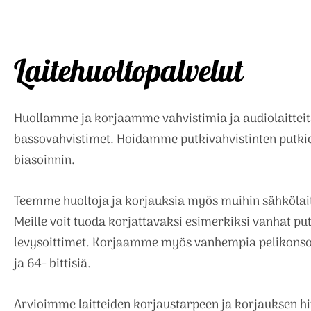
Laitehuoltopalvelut
Huollamme ja korjaamme vahvistimia ja audiolaitteit
bassovahvistimet. Hoidamme putkivahvistinten putkie
biasoinnin.
Teemme huoltoja ja korjauksia myös muihin sähkölaitt
Meille voit tuoda korjattavaksi esimerkiksi vanhat putk
levysoittimet. Korjaamme myös vanhempia pelikonsol
ja 64- bittisiä.
Arvioimme laitteiden korjaustarpeen ja korjauksen hi