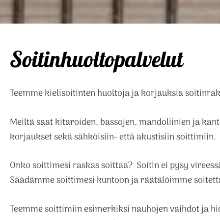
Soitinhuoltopalvelut
Teemme kielisoitinten huoltoja ja korjauksia soitinra
Meiltä saat kitaroiden, bassojen, mandoliinien ja kant
korjaukset sekä sähköisiin- että akustisiin soittimiin.
Onko soittimesi raskas soittaa? Soitin ei pysy vireessä
Säädämme soittimesi kuntoon ja räätälöimme soitetta
Teemme soittimiin esimerkiksi nauhojen vaihdot ja hio