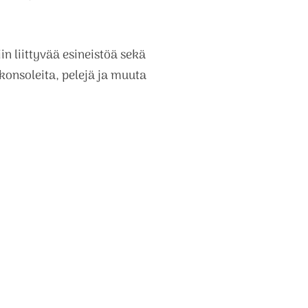
 liittyvää esineistöä sekä
konsoleita, pelejä ja muuta
ikkalassa valtatie 6:n varressa