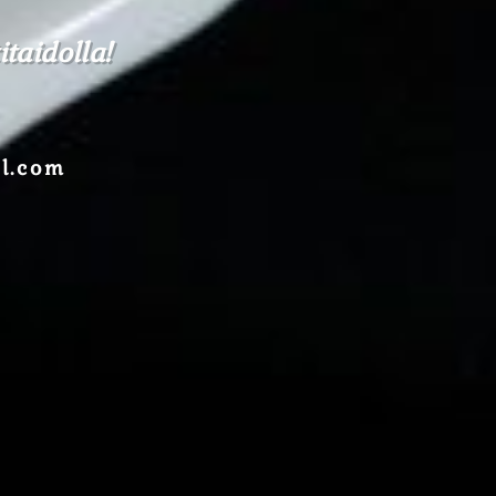
taidolla!
l.com