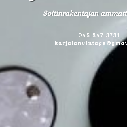
Soitinrakentajan ammatti
045 347 3731
karjalanvintage@gmai