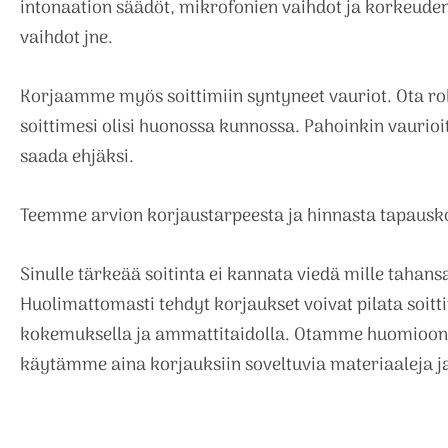
intonaation säädöt, mikrofonien vaihdot ja korkeuden
vaihdot jne.
Korjaamme myös soittimiin syntyneet vauriot. Ota ro
soittimesi olisi huonossa kunnossa. Pahoinkin vaurioi
saada ehjäksi.
Teemme arvion korjaustarpeesta ja hinnasta tapausko
Sinulle tärkeää soitinta ei kannata viedä mille tahans
Huolimattomasti tehdyt korjaukset voivat pilata soi
kokemuksella ja ammattitaidolla. Otamme huomioon 
käytämme aina korjauksiin soveltuvia materiaaleja ja