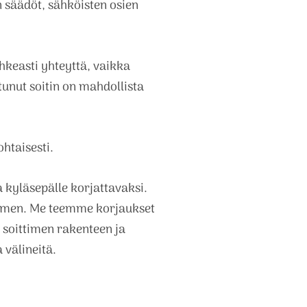
 säädöt, sähköisten osien
hkeasti yhteyttä, vaikka
tunut soitin on mahdollista
htaisesti.
a kyläsepälle korjattavaksi.
ttimen. Me teemme korjaukset
soittimen rakenteen ja
 välineitä.